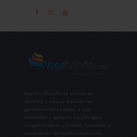
Nuestra filosofía se enfoca en
alcanzar y educar a todas las
generaciones posibles a que
entiendan y apliquen los principios
cooperativistas y puedan fomentar el
crecimiento de nuestra institución,