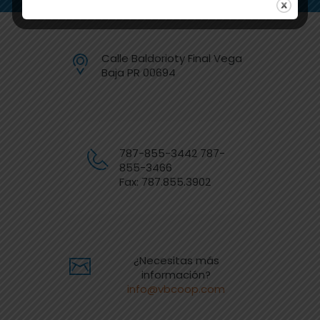
Calle Baldorioty Final Vega
Baja PR 00694
787-855-3442 787-
855-3466
Fax: 787.855.3902
¿Necesitas más
información?
info@vbcoop.com