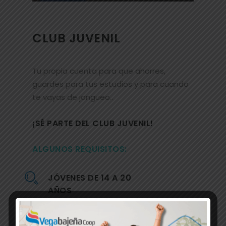
CLUB JUVENIL
Tu propia cuenta para que ahorres,
guardes para tus estudios y para cuando
te vayas de jangueo..
¡SÉ PARTE DEL CLUB JUVENIL!
ALGUNOS REQUISITOS:
JÓVENES DE 14 A 20
AÑOS