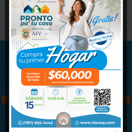
NECESITAS ABRIRLA CON TU PADRE,
MADRE O TUTOR LEGAL (APLICA
SÓLO A MENORES DE 18 AÑOS).
GESTIONA TUS FINANZAS
CALCULA TUS PAGOS,
CONOCE NUESTRAS
OFERTAS Y SOLICITA AQUÍ
SOLICITA AQUÍ
CALCULADORA
OFERTAS