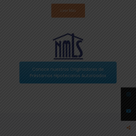
Leer Más
Conoce nuestros Originadores de
Préstamos Hipotecarios Autorizados