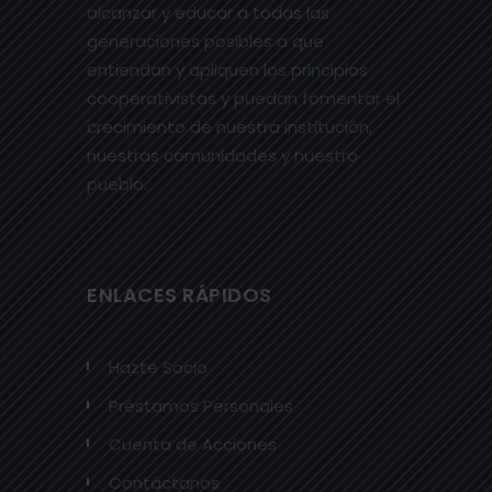
alcanzar y educar a todas las
generaciones posibles a que
entiendan y apliquen los principios
cooperativistas y puedan fomentar el
crecimiento de nuestra institución,
nuestras comunidades y nuestro
pueblo.
ENLACES RÁPIDOS
Hazte Socio
Préstamos Personales
Cuenta de Acciones
Contáctanos