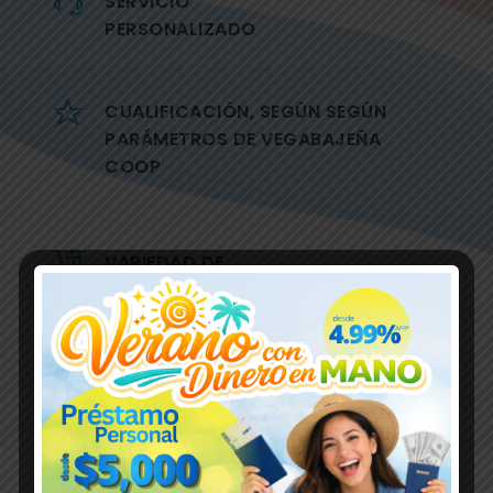
SERVICIO
PERSONALIZADO
CUALIFICACIÓN, SEGÚN SEGÚN
PARÁMETROS DE VEGABAJEÑA
COOP
VARIEDAD DE
PRODUCTOS