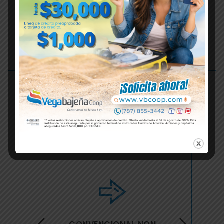
CONOCE NUESTRA
VARIEDAD DE
PRÉSTAMOS
HIPOTECARIOS QUE SE
ACOMODAN A TUS
NECESIDADES DE
VIVIENDA; PARA TI Y
LOS TUYOS.