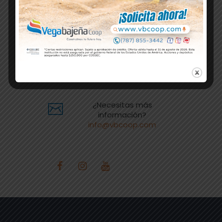
787-855-3442 787-
855-3466
Fax: 787.855.3902
¿Necesitas más
información?
info@vbcoop.com