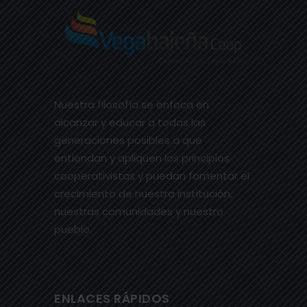
Nuestra filosofía se enfoca en
alcanzar y educar a todas las
generaciones posibles a que
entiendan y apliquen los principios
cooperativistas y puedan fomentar el
crecimiento de nuestra institución,
nuestras comunidades y nuestro
pueblo.
ENLACES RÁPIDOS