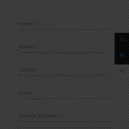
Nombre
*
Apellido
*
Teléfono
Asunto
*
Dirección Electrónica
*