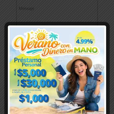
Mensaje
0 / 180
Enviar
Calle Baldorioty Final Vega
Baja PR 00694