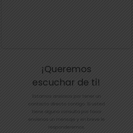
¡Queremos
escuchar de ti!
Estamos ansiosos por tener un
contacto directo contigo. Si usted
tiene alguna consulta por favor
envíenos un mensaje y en breve le
responderemos.