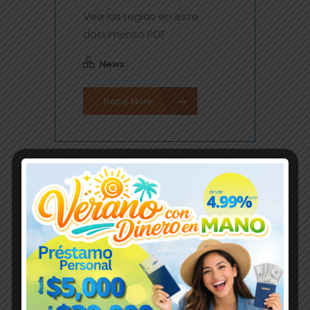
Vea las reglas en este
documento PDF
News
Read More
04
JUN
/
0 Comments
/
vbcoop
FELICIDADES – GABRIEL
FIGUEROA QUIÑONES