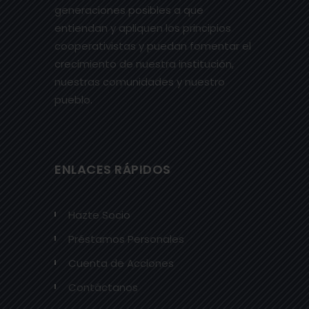
generaciones posibles a que
entiendan y apliquen los principios
cooperativistas y puedan fomentar el
crecimiento de nuestra institución,
nuestras comunidades y nuestro
pueblo.
ENLACES RÁPIDOS
Hazte Socio
Préstamos Personales
Cuenta de Acciones
Contáctanos