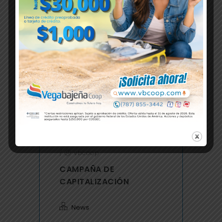
News
Read More
13
MAY
/
0 Comments
/
vbcoop
CAMPAÑA DE
CAPITALIZACIÓN
News