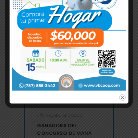
Aquí están las reglas del
concurso PDF
Concursos
Read More
28
SEP
/
0 Comments
/
Vegabajeña Coop
GANADORA DEL
CONCURSO DE MANÁ