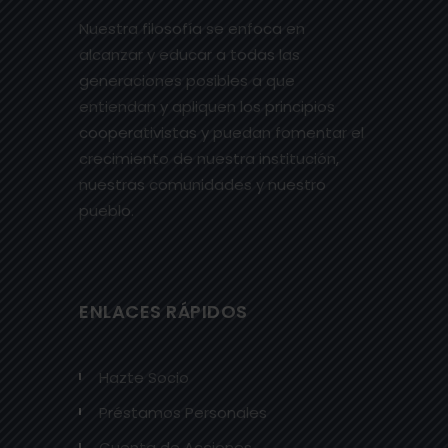
Nuestra filosofía se enfoca en
alcanzar y educar a todas las
generaciones posibles a que
entiendan y apliquen los principios
cooperativistas y puedan fomentar el
crecimiento de nuestra institución,
nuestras comunidades y nuestro
pueblo.
ENLACES RÁPIDOS
Hazte Socio
Préstamos Personales
Cuenta de Acciones