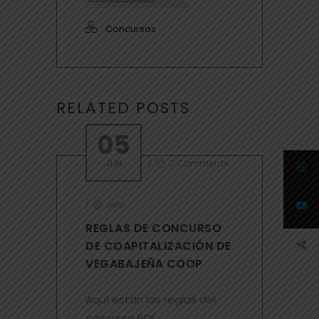
Concursos
RELATED POSTS
05
JUN
/
0 Comments
/
web
REGLAS DE CONCURSO
DE COAPITALIZACIÓN DE
VEGABAJEÑA COOP
Aquí están las reglas del
concurso PDF