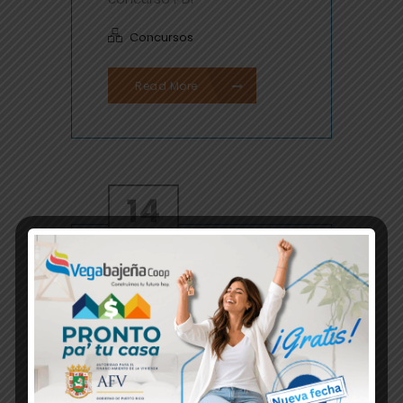
Concursos
Read More
14
JUL
/
0 Comments
/
web
REGLAS DE CONCURSO
PARA OBTENER
TAQUILLAS PARA VER A
BAD BUNNY