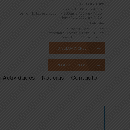
Lunes a Viernes
Sucursal: 8:00am – 4:00pm
Ventanilla Expreso: 7:30am - 8:00am / 4:00pm - 4:45pm
Servi-Auto: 7:30am - 4:45pm
Sábados
Sucursal: 8:00am – 11:30am
Ventanilla Expreso: 7:30am - 8:00am
Servi-Auto: 7:30am - 11:45am
DIVULGACIONES
REGULACIÓN GG
e Actividades
Noticias
Contacto