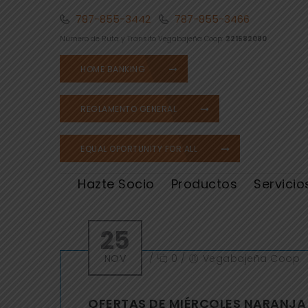
787-855-3442
787-855-3466
Número de Ruta y Tránsito Vegabajeña Coop:
221582080
HOME BANKING
REGLAMENTO GENERAL
EQUAL OPORTUNITY FOR ALL
Hazte Socio
Productos
Servicio
25
NOV
/
0
/
Vegabajeña Coop
OFERTAS DE MIÉRCOLES NARANJA