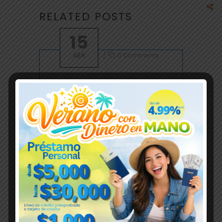
RELATED POSTS
15
ABR
/
0 Comments
/
Vegabajeña Coop
INFÓRMATE BIEN CON
VEGABAJEÑA
Notificaciones
Read More