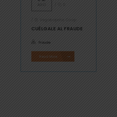
AGO
/
0
/
Vegabajeña Coop
CUÉLGALE AL FRAUDE
Fraude
Read More