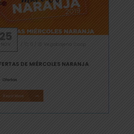
25
NOV
/
0
/
Vegabajeña Coop
FERTAS DE MIÉRCOLES NARANJA
Ofertas
Read More