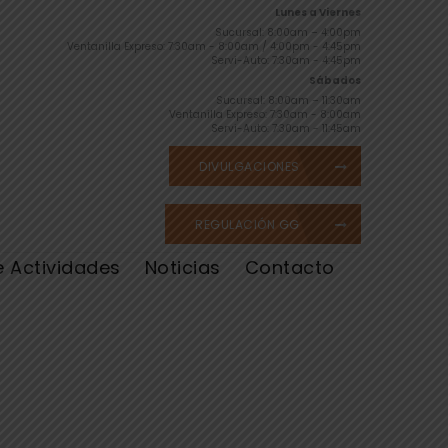
Lunes a Viernes
Sucursal: 8:00am – 4:00pm
Ventanilla Expreso: 7:30am - 8:00am / 4:00pm - 4:45pm
Servi-Auto: 7:30am - 4:45pm
Sábados
Sucursal: 8:00am – 11:30am
Ventanilla Expreso: 7:30am - 8:00am
Servi-Auto: 7:30am - 11:45am
DIVULGACIONES
REGULACIÓN GG
e Actividades
Noticias
Contacto