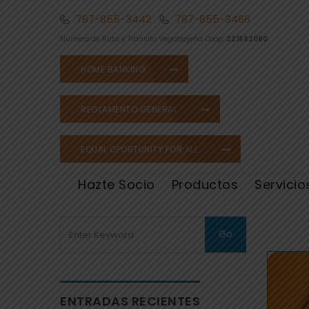
787-855-3442
787-855-3466
Número de Ruta y Tránsito Vegabajeña Coop:
221582080
HOME BANKING
REGLAMENTO GENERAL
EQUAL OPORTUNITY FOR ALL
Hazte Socio
Productos
Servicio
ENTRADAS RECIENTES