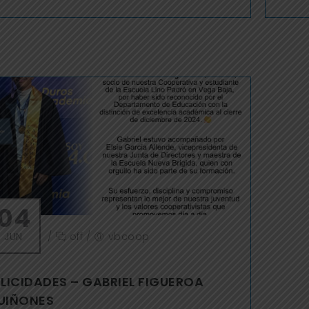
04
JUN
/
off
/
vbcoop
ELICIDADES – GABRIEL FIGUEROA
UIÑONES