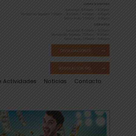
Lunes a Viernes
Sucursal: 8:00am – 4:00pm
Ventanilla Expreso: 7:30am - 8:00am / 4:00pm - 4:45pm
Servi-Auto: 7:30am - 4:45pm
Sábados
Sucursal: 8:00am – 11:30am
Ventanilla Expreso: 7:30am - 8:00am
Servi-Auto: 7:30am - 11:45am
DIVULGACIONES
REGULACIÓN GG
e Actividades
Noticias
Contacto