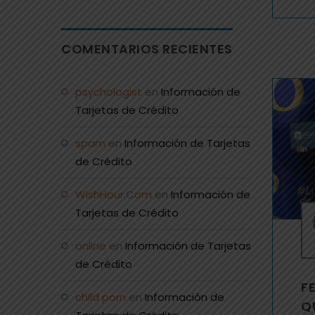
COMENTARIOS RECIENTES
psychologist
en
Información de
Tarjetas de Crédito
spam
en
Información de Tarjetas
de Crédito
WishHour.Com
en
Información de
Tarjetas de Crédito
online
en
Información de Tarjetas
de Crédito
F
child porn
en
Información de
Q