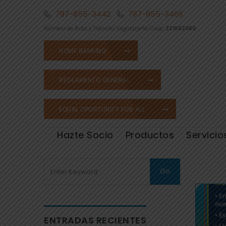
787-855-3442
787-855-3466
Número de Ruta y Tránsito Vegabajeña Coop:
221582080
HOME BANKING
REGLAMENTO GENERAL
EQUAL OPORTUNITY FOR ALL
Hazte Socio
Productos
Servicio
ENTRADAS RECIENTES