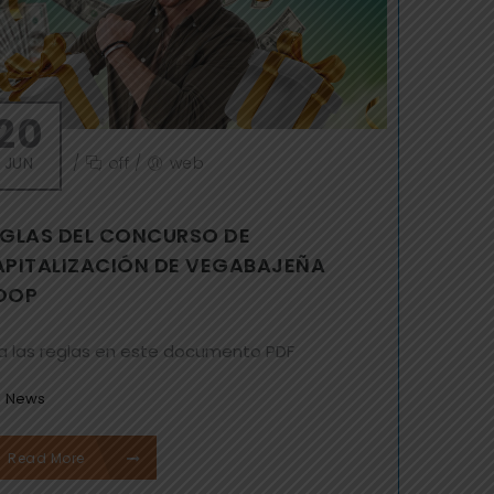
20
JUN
/
off
/
web
EGLAS DEL CONCURSO DE
APITALIZACIÓN DE VEGABAJEÑA
OOP
a las reglas en este documento PDF
News
Read More