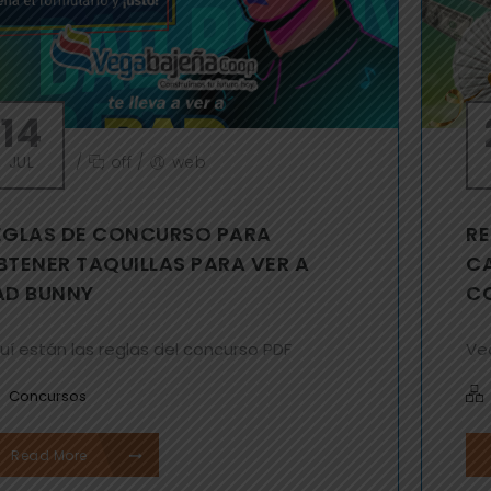
14
JUL
/
off
/
web
EGLAS DE CONCURSO PARA
R
BTENER TAQUILLAS PARA VER A
C
AD BUNNY
C
uí están las reglas del concurso PDF
Ve
Concursos
Read More