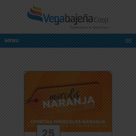
MENU
25