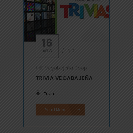
16
AGO
/
0
/
Vegabajeña Coop
TRIVIA VEGABAJEÑA
Trivia
Read More