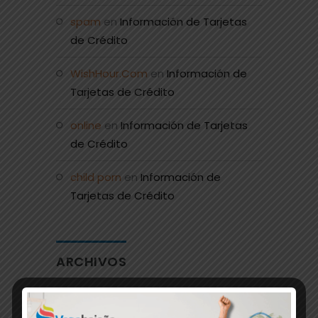
spam
en
Información de Tarjetas
de Crédito
WishHour.Com
en
Información de
Tarjetas de Crédito
online
en
Información de Tarjetas
de Crédito
child porn
en
Información de
Tarjetas de Crédito
ARCHIVOS
junio 2026